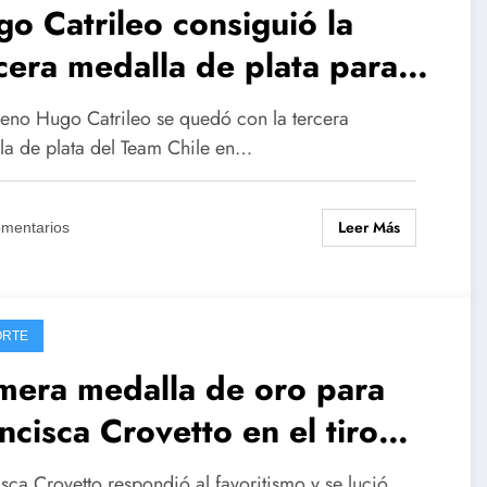
o Catrileo consiguió la
cera medalla de plata para
le en Santiago 2023
ileno Hugo Catrileo se quedó con la tercera
la de plata del Team Chile en…
Leer Más
omentarios
ORTE
mera medalla de oro para
cisca Crovetto en el tiro
eet de Santiago 2023
sca Crovetto respondió al favoritismo y se lució