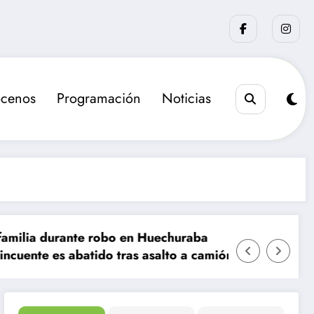
cenos
Programación
Noticias
nte robo en Huechuraba
La sanción que bus
batido tras asalto a camión de valores en Santiago