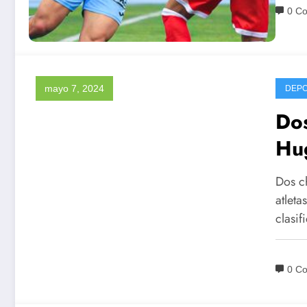
0 C
mayo 7, 2024
DEP
Dos
Hug
Pa
Dos ch
atleta
clasif
0 C