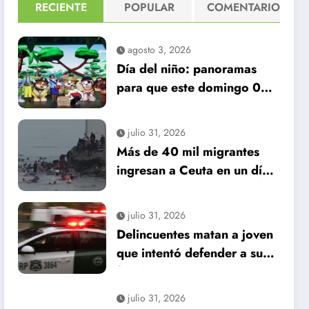
RECIENTE
POPULAR
COMENTARIO
agosto 3, 2026
Día del niño: panoramas
para que este domingo 09
de agosto, sea inolvidable
julio 31, 2026
Más de 40 mil migrantes
ingresan a Ceuta en un día:
al menos 34 muertos en la
crisis.
julio 31, 2026
Delincuentes matan a joven
que intentó defender a su
familia durante robo en
Huechuraba
julio 31, 2026