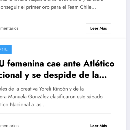
conseguir el primer oro para el Team Chile…
Leer Más
omentarios
ORTE
U femenina cae ante Atlético
ional y se despide de la
pa Libertadores
les de la creativa Yoreli Rincón y de la
tera Manuela González clasificaron este sábado
ético Nacional a las…
Leer Más
omentarios