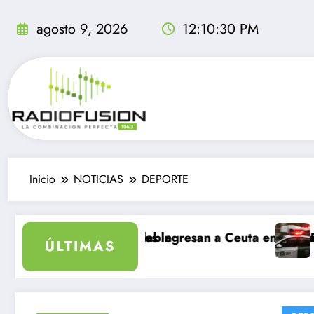
Saltar
al
agosto 9, 2026
12:10:30 PM
contenido
Inicio
NOTICIAS
DEPORTE
 sea inolvidable
mil migrantes ingresan a Ceuta en un día: al menos 34
Delincuentes 
ÚLTIMAS