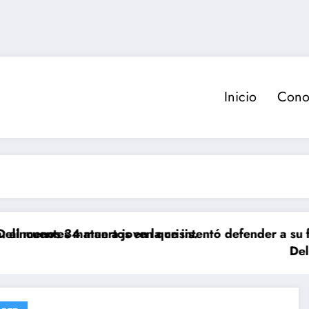
Inicio
Cono
 muertos en la crisis.
matan a joven que intentó defender a su familia dura
Delincuente es a