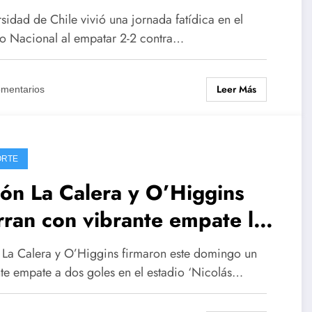
al Copa Chile tras un empate
sidad de Chile vivió una jornada fatídica en el
 Curicó Unido
io Nacional al empatar 2-2 contra…
Leer Más
omentarios
ORTE
ón La Calera y O’Higgins
rran con vibrante empate la
ha 3 de la Liga de Primera
 La Calera y O’Higgins firmaron este domingo un
25
nte empate a dos goles en el estadio ‘Nicolás…