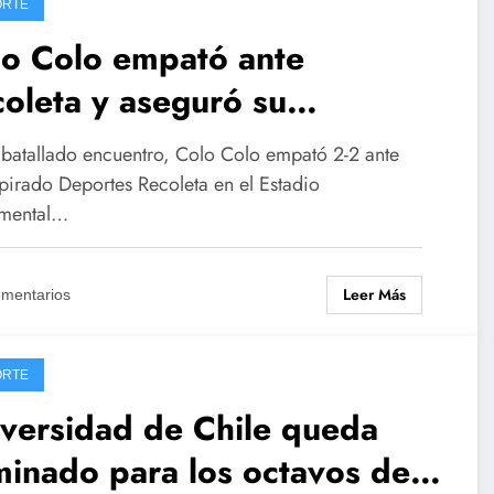
ORTE
lo Colo empató ante
oleta y aseguró su
sificación a octavos de la
 batallado encuentro, Colo Colo empató 2-2 ante
pa Chile
spirado Deportes Recoleta en el Estadio
mental…
Leer Más
omentarios
ORTE
versidad de Chile queda
minado para los octavos de