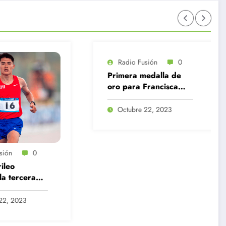
adio Fusión
0
Radio Fusión
0
era medalla de
Colo Colo empató ante
para Francisca
Recoleta y aseguró su
en el tiro
clasificación a octavos
t de Santiago
de la Copa Chile
ctubre 22, 2023
Julio 7, 2026
3