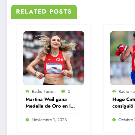
RELATED POSTS
R
Prim
oro 
Crovetto 
skee
O
202
Radio Fusión
0
Hugo Catrileo
s
consiguió la tercera
medalla de plata para
Chile en Santiago
Octubre 22, 2023
2023