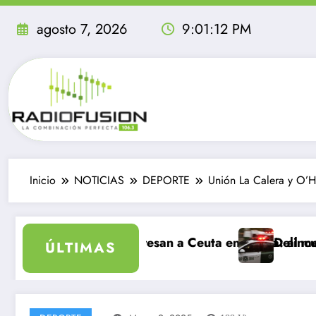
Saltar
al
agosto 7, 2026
9:01:13 PM
contenido
Inicio
NOTICIAS
DEPORTE
Unión La Calera y O’H
idable
tes ingresan a Ceuta en un día: al menos 34 muertos e
Delincuentes matan a j
ÚLTIMAS