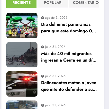
RECIENTE
POPULAR
COMENTARIO
agosto 3, 2026
Día del niño: panoramas
para que este domingo 09
de agosto, sea inolvidable
julio 31, 2026
Más de 40 mil migrantes
ingresan a Ceuta en un día:
al menos 34 muertos en la
crisis.
julio 31, 2026
Delincuentes matan a joven
que intentó defender a su
familia durante robo en
Huechuraba
julio 31, 2026