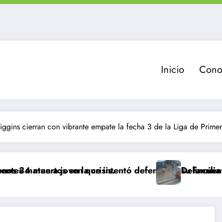
Inicio
Cono
iggins cierran con vibrante empate la fecha 3 de la Liga de Prim
n la crisis.
oven que intentó defender a su familia durante robo 
Delincuente es abatido tra