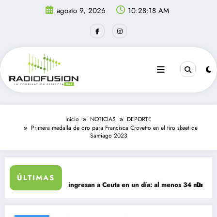
Saltar
agosto 9, 2026
10:28:18 AM
al
contenido
Inicio
NOTICIAS
DEPORTE
Primera medalla de oro para Francisca Crovetto en el tiro skeet de
Santiago 2023
dable
ÚLTIMAS
 40 mil migrantes ingresan a Ceuta en un día: al menos 34 muertos en l
Delincuen