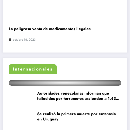
La peligrosa venta de medicamentos ilegales
octubre 16, 2023
Más de 40 mil migrantes ingresan
a Ceuta en un día: al menos 34
Internacionales
muertos en la crisis.
Autoridades venezolanas informan que
fallecidos por terremotos ascienden a 1.430
personas
Se realizó la primera muerte por eutanasia
en Uruguay