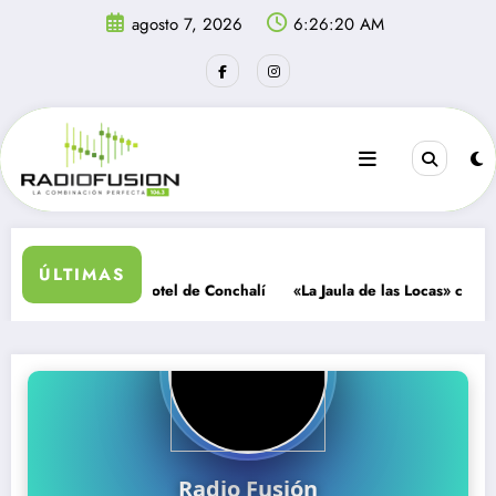
Saltar
agosto 7, 2026
6:26:20 AM
al
contenido
ÚLTIMAS
de pesos
re muerto en motel de Conchalí
«La Jaula de las Locas» conquista al