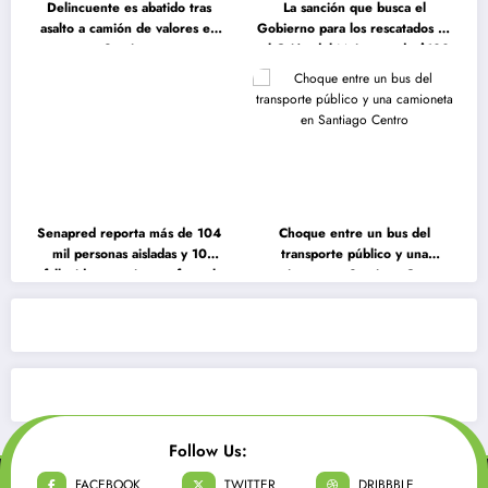
Delincuente es abatido tras
La sanción que busca el
asalto a camión de valores en
Gobierno para los rescatados en
Santiago
el Cajón del Maipo, es de $100
millones de pesos
Senapred reporta más de 104
Choque entre un bus del
mil personas aisladas y 10
transporte público y una
fallecidos por sistema frontal
camioneta en Santiago Centro
Follow Us:
FACEBOOK
TWITTER
DRIBBBLE