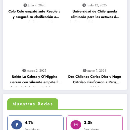
julio 7, 2026
junio 12, 2025
Colo Colo empató ante Recoleta
Universidad de Chile queda
y aseguró su clasificación a
eliminado para los octavos de
octavos de la Copa Chile
final Copa Chile tras un empate
con Curicó Unido
marzo 2, 2025
mayo 7, 2024
Unión La Calera y O’Higgins
Dos Chilenos Carlos Díaz y Hugo
cierran con vibrante empate la
Catrileo clasificaron a París
fecha 3 de la Liga de Primera
2024
2025
Nuestras Redes
4.7k
2.0k
Seguidores
Seguidores