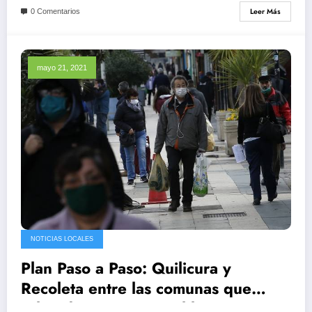
Leer Más
0 Comentarios
mayo 21, 2021
NOTICIAS LOCALES
Plan Paso a Paso: Quilicura y
Recoleta entre las comunas que
salen de cuarentena el lunes 24