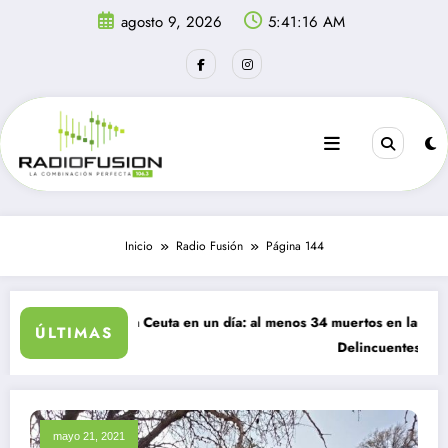
Saltar
agosto 9, 2026
5:41:17 AM
al
contenido
Inicio
Radio Fusión
Página 144
resan a Ceuta en un día: al menos 34 muertos en la crisis.
ÚLTIMAS
Delincuentes matan a joven que
mayo 21, 2021