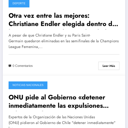
DEPORTE
Otra vez entre las mejores:
Christiane Endler elegida dentro de
las arqueras más destacadas de la
A pesar de que Christiane Endler y su Paris Saint-
Champions
Germain quedaron eliminadas en las semifinales de la Champions
League Femenina,…
Leer Más
0 Comentarios
NOTICIAS NACIONALES
mayo 20, 2021
ONU pide al Gobierno «detener
inmediatamente las expulsiones
colectivas de migrantes»
Expertos de la Organización de las Naciones Unidas
(ONU) pidieron al Gobierno de Chile "detener inmediatamente"