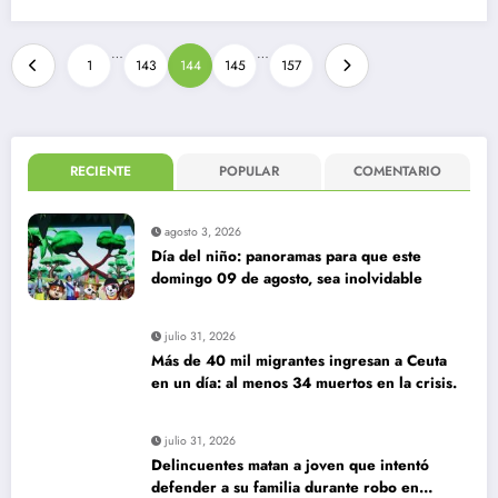
Paginación
…
…
1
143
144
145
157
de
entradas
RECIENTE
POPULAR
COMENTARIO
agosto 3, 2026
Día del niño: panoramas para que este
domingo 09 de agosto, sea inolvidable
julio 31, 2026
Más de 40 mil migrantes ingresan a Ceuta
en un día: al menos 34 muertos en la crisis.
julio 31, 2026
Delincuentes matan a joven que intentó
defender a su familia durante robo en