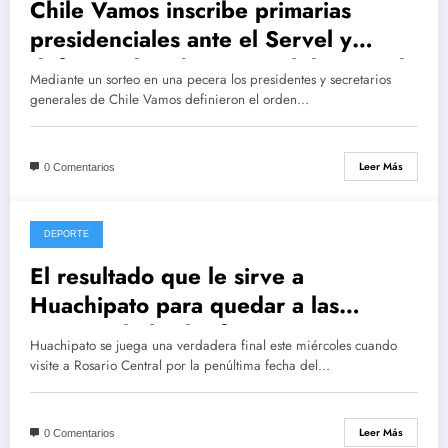
Chile Vamos inscribe primarias
presidenciales ante el Servel y
define orden de sus candidatos en la
Mediante un sorteo en una pecera los presidentes y secretarios
papeleta para el 18 de julio
generales de Chile Vamos definieron el orden…
Leer Más
0 Comentarios
DEPORTE
mayo 19, 2021
El resultado que le sirve a
Huachipato para quedar a las
puertas de la clasificación en Copa
Huachipato se juega una verdadera final este miércoles cuando
Sudamericana
visite a Rosario Central por la penúltima fecha del…
Leer Más
0 Comentarios