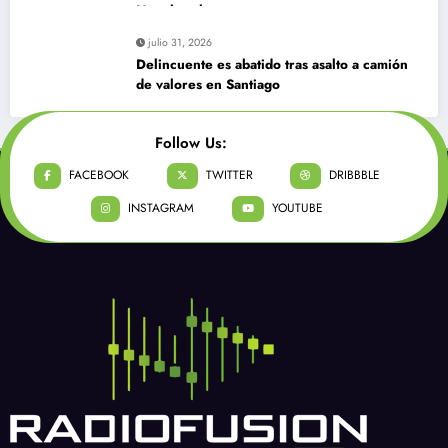
Huechuraba
julio 31, 2026
Delincuente es abatido tras asalto a camión
de valores en Santiago
Follow Us:
FACEBOOK
TWITTER
DRIBBBLE
INSTAGRAM
YOUTUBE