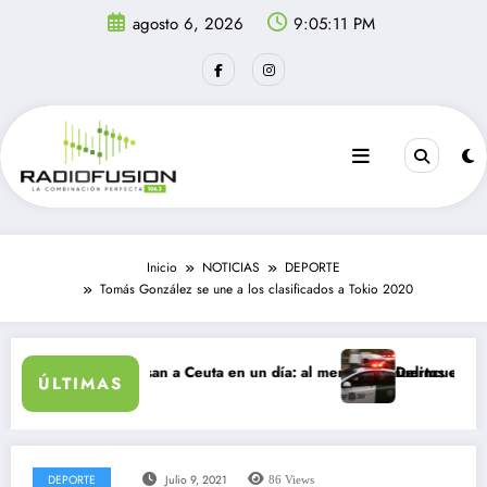
Saltar
agosto 6, 2026
9:05:11 PM
al
contenido
Inicio
NOTICIAS
DEPORTE
Tomás González se une a los clasificados a Tokio 2020
grantes ingresan a Ceuta en un día: al menos 34 muertos en la crisis.
Delincuentes matan 
ÚLTIMAS
DEPORTE
Julio 9, 2021
86
Views