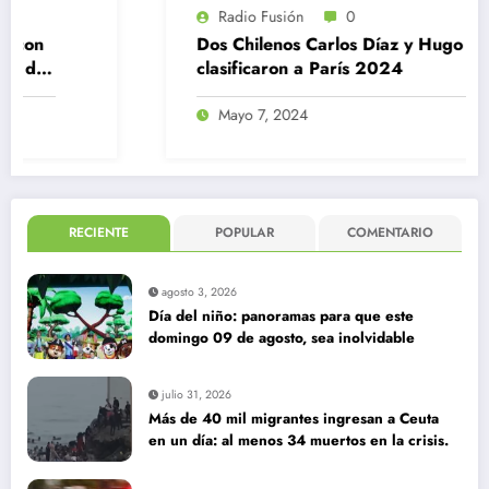
Radio Fusión
0
Dos Chilenos Carlos Díaz y Hugo Catrileo
clasificaron a París 2024
Mayo 7, 2024
RECIENTE
POPULAR
COMENTARIO
agosto 3, 2026
Día del niño: panoramas para que este
domingo 09 de agosto, sea inolvidable
julio 31, 2026
Más de 40 mil migrantes ingresan a Ceuta
en un día: al menos 34 muertos en la crisis.