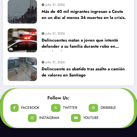
agosto 3, 2026
Día del niño: panoramas para que este
domingo 09 de agosto, sea inolvidable
julio 31, 2026
Más de 40 mil migrantes ingresan a Ceuta
en un día: al menos 34 muertos en la crisis.
julio 31, 2026
Delincuentes matan a joven que intentó
defender a su familia durante robo en
Huechuraba
julio 31, 2026
Delincuente es abatido tras asalto a camión
de valores en Santiago
Follow Us: