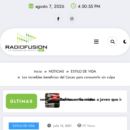
Saltar
agosto 7, 2026
4:50:55 PM
al
contenido
Inicio
NOTICIAS
ESTILO DE VIDA
Los increíbles beneficios del Cacao para consumirlo sin culpa
 un día: al menos 34 muertos en la crisis.
Delincuentes matan a joven que intentó defend
ÚLTIMAS
ESTILO DE VIDA
Julio 12, 2021
95
Views