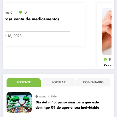
Radio Fusión
0
Después de la menopausia, las
enfermedades cardiovasculares se
convierten en la principal causa de
muerte en mujeres
Agosto 29, 2023
RECIENTE
POPULAR
COMENTARIO