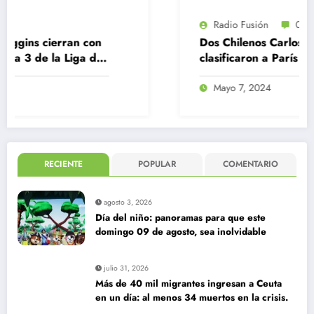
Radio Fusión
0
con
Dos Chilenos Carlos Díaz y Hugo Catri
 de
clasificaron a París 2024
Mayo 7, 2024
RECIENTE
POPULAR
COMENTARIO
agosto 3, 2026
Día del niño: panoramas para que este
domingo 09 de agosto, sea inolvidable
julio 31, 2026
Más de 40 mil migrantes ingresan a Ceuta
en un día: al menos 34 muertos en la crisis.