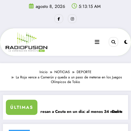
Saltar
agosto 8, 2026
5:13:16 AM
al
contenido
Inicio
NOTICIAS
DEPORTE
La Roja vence a Camerún y queda a un paso de meterse en los Juegos
Olímpicos de Tokio
ÚLTIMAS
mil migrantes ingresan a Ceuta en un día: al menos 34 muertos en la cr
Delincuentes 