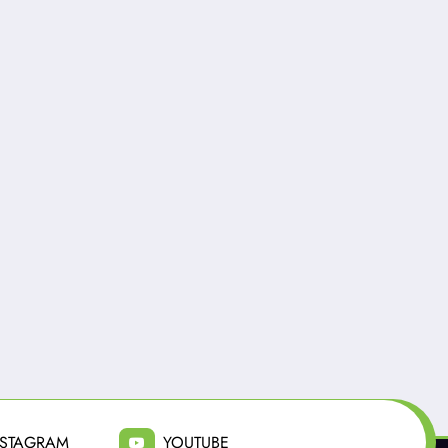
io Fusión
0
Radio Fusión
0
Colo empató ante
Universidad de Chile
eta y aseguró su
queda eliminado para
ficación a octavos
los octavos de final
 Copa Chile
Copa Chile tras un
io 7, 2026
Junio 12, 2025
empate con Curicó
Unido
NSTAGRAM
YOUTUBE