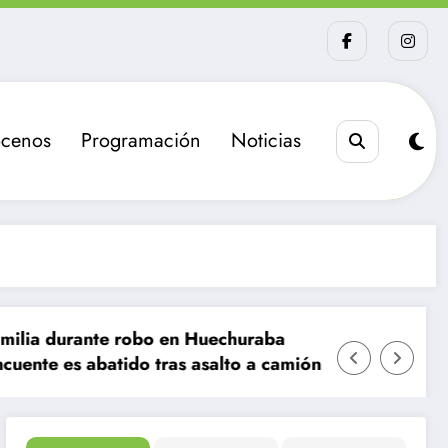
cenos
Programación
Noticias
obo en Huechuraba
La sanción que busca el 
o tras asalto a camión de valores en Santiago