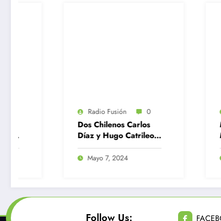
Radio Fusión
0
Radio Fusión
0
os Chilenos Carlos
Martina Weil gana
íaz y Hugo Catrileo
Medalla de Oro en los
lasificaron a París
400 metros planos
2024
Mayo 7, 2024
Noviembre 1, 2023
Follow Us:
FACE