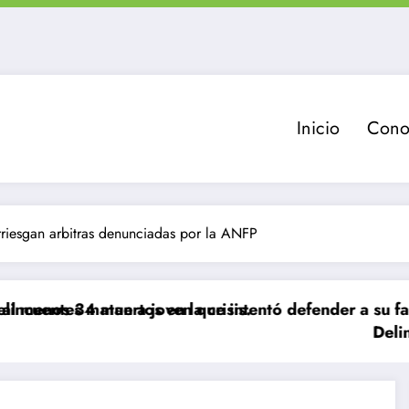
Inicio
Cono
rriesgan arbitras denunciadas por la ANFP
os en la crisis.
 a joven que intentó defender a su familia durante r
Delincuente es abatid