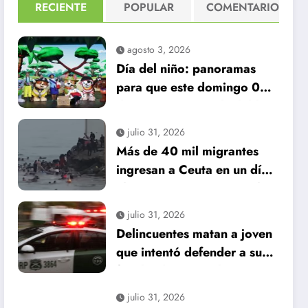
RECIENTE
POPULAR
COMENTARIO
agosto 3, 2026
Día del niño: panoramas
para que este domingo 09
de agosto, sea inolvidable
julio 31, 2026
Más de 40 mil migrantes
ingresan a Ceuta en un día:
al menos 34 muertos en la
crisis.
julio 31, 2026
Delincuentes matan a joven
que intentó defender a su
familia durante robo en
Huechuraba
julio 31, 2026