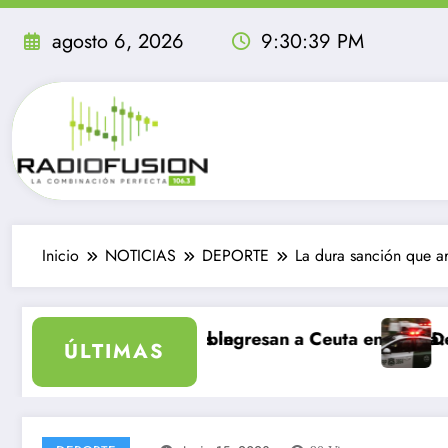
Saltar
al
agosto 6, 2026
9:30:40 PM
contenido
Inicio
NOTICIAS
DEPORTE
La dura sanción que a
inolvidable
grantes ingresan a Ceuta en un día: al menos 34 muert
Delincuentes matan
ÚLTIMAS