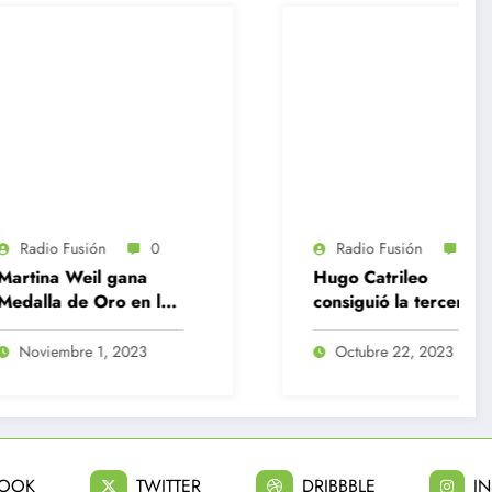
Rad
Colo 
Recol
clasi
de la
Jul
Radio Fusión
0
Hugo Catrileo
consiguió la tercera
medalla de plata para
Chile en Santiago
Octubre 22, 2023
2023
BOOK
TWITTER
DRIBBBLE
I