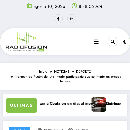
Saltar
agosto 10, 2026
8:48:06 AM
al
contenido
Inicio
NOTICIAS
DEPORTE
Ironman de Pucón de luto: murió participante que se infartó en prueba
de nado
igrantes ingresan a Ceuta en un día: al menos 34 muertos en la crisis.
Delincuentes matan
ÚLTIMAS
DEPORTE
Enero 9, 2022
113
Views