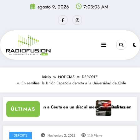
Saltar
agosto 9, 2026
7:03:03 AM
al
contenido
Inicio
NOTICIAS
DEPORTE
En semifinal la Unión Española derrota a la Universidad de Chile
ntes ingresan a Ceuta en un día: al menos 34 muertos en la crisis.
Delincuentes matan a j
ÚLTIMAS
DEPORTE
Noviembre 2, 2022
116
Views