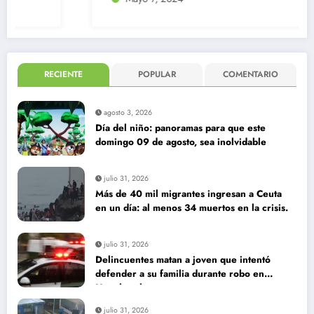
RECIENTE
POPULAR
COMENTARIO
agosto 3, 2026
Día del niño: panoramas para que este
domingo 09 de agosto, sea inolvidable
julio 31, 2026
Más de 40 mil migrantes ingresan a Ceuta
en un día: al menos 34 muertos en la crisis.
julio 31, 2026
Delincuentes matan a joven que intentó
defender a su familia durante robo en
Huechuraba
julio 31, 2026