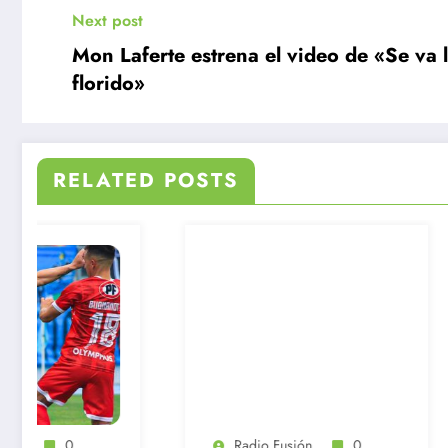
Next post
Mon Laferte estrena el video de «Se va l
florido»
RELATED POSTS
Radio Fusión
0
Radio Fusi