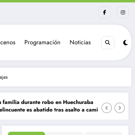
cenos
Programación
Noticias
ajas
nte robo en Huechuraba
La sanción que bus
batido tras asalto a camión de valores en Santiago