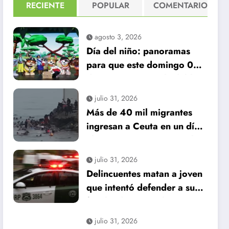
RECIENTE
POPULAR
COMENTARIO
agosto 3, 2026
Día del niño: panoramas
para que este domingo 09
de agosto, sea inolvidable
julio 31, 2026
Más de 40 mil migrantes
ingresan a Ceuta en un día:
al menos 34 muertos en la
crisis.
julio 31, 2026
Delincuentes matan a joven
que intentó defender a su
familia durante robo en
Huechuraba
julio 31, 2026