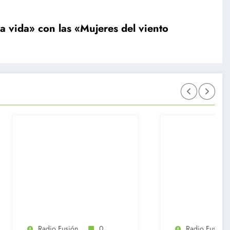
a vida» con las «Mujeres del viento
ón
0
Radio Fusión
0