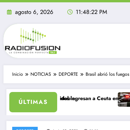
Saltar
al
agosto 6, 2026
11:48:24 PM
contenido
Inicio
NOTICIAS
DEPORTE
Brasil abrió los fueg
 sea inolvidable
il migrantes ingresan a Ceuta en un día: al menos 34 
Delincuentes 
ÚLTIMAS