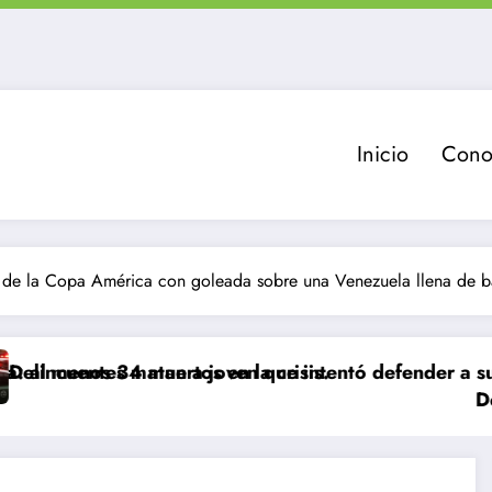
Inicio
Cono
os de la Copa América con goleada sobre una Venezuela llena de b
muertos en la crisis.
matan a joven que intentó defender a su familia dura
Delincuente es a