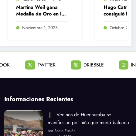
l gana
Hugo Catrileo
Oro en los
consiguió la tercera
 planos
medalla de plata para
Chile en Santiago
1, 2023
Octubre 22, 2023
2023
BOOK
TWITTER
DRIBBBLE
I
Informaciones Recientes
Vecinos de Huechuraba se
manifiestan por niña que murió baleada
por Radio Fusión