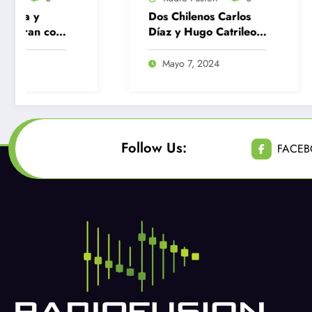
Dos Chilenos Carlos
Martina Wei
Díaz y Hugo Catrileo
Medalla de 
clasificaron a París
400 metros
2024
Mayo 7, 2024
Noviembre 
Follow Us:
FACE