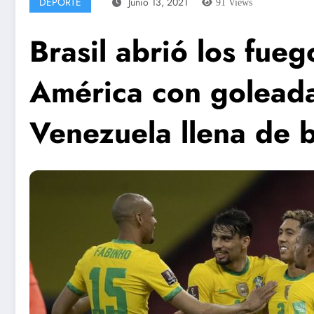
DEPORTE
Junio 13, 2021
91
Views
Brasil abrió los fue
América con golead
Venezuela llena de b