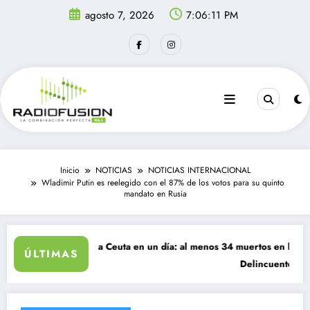
Saltar
agosto 7, 2026
7:06:11 PM
al
contenido
Inicio
NOTICIAS
NOTICIAS INTERNACIONAL
Wladimir Putin es reelegido con el 87% de los votos para su quinto
mandato en Rusia
ntes ingresan a Ceuta en un día: al menos 34 muertos en la crisis.
ÚLTIMAS
Delincuentes matan a j