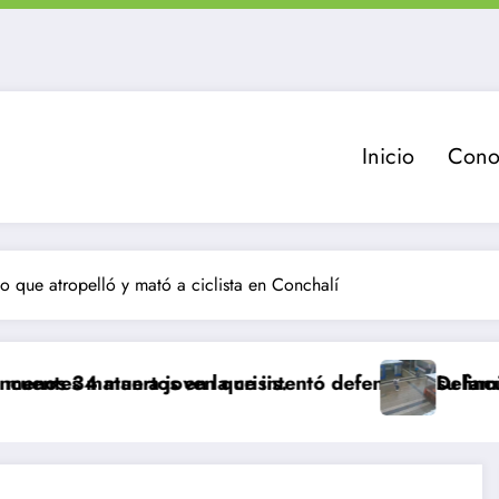
Inicio
Cono
o que atropelló y mató a ciclista en Conchalí
ertos en la crisis.
tan a joven que intentó defender a su familia durant
Delincuente es aba