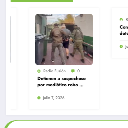
Radio Fusi
Conchalí; D
detenidos tr
hallazgo de
base, cocaín
Julio 7, 202
marihuana, 
contraband
Radio Fusión
0
Detienen a sospechoso
por mediático robo a
pastelería en Quilicura
Julio 7, 2026