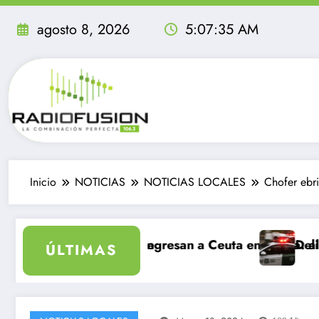
Saltar
al
agosto 8, 2026
5:07:36 AM
contenido
Inicio
NOTICIAS
NOTICIAS LOCALES
Chofer ebri
ea inolvidable
 migrantes ingresan a Ceuta en un día: al menos 34 mu
Delincuentes ma
ÚLTIMAS