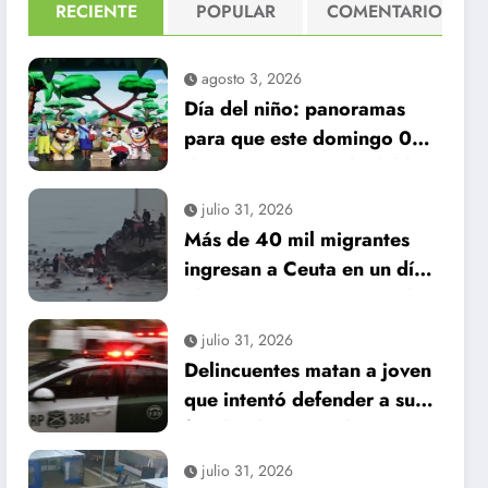
RECIENTE
POPULAR
COMENTARIO
agosto 3, 2026
Día del niño: panoramas
para que este domingo 09
de agosto, sea inolvidable
julio 31, 2026
Más de 40 mil migrantes
ingresan a Ceuta en un día:
al menos 34 muertos en la
crisis.
julio 31, 2026
Delincuentes matan a joven
que intentó defender a su
familia durante robo en
Huechuraba
julio 31, 2026