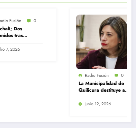
ón
0
os
as
 pasta
a,
6
ketamina y
o
Radio Fusión
0
La Municipalidad de
Quilicura destituye a
12 funcionarios por
diversas
Junio 12, 2026
irregularidades