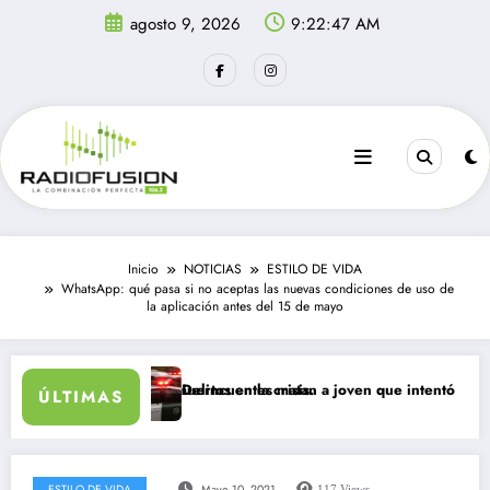
Saltar
agosto 9, 2026
9:22:48 AM
al
contenido
Inicio
NOTICIAS
ESTILO DE VIDA
WhatsApp: qué pasa si no aceptas las nuevas condiciones de uso de
la aplicación antes del 15 de mayo
: al menos 34 muertos en la crisis.
Delincuentes matan a joven que intentó defender a su
ÚLTIMAS
ESTILO DE VIDA
Mayo 10, 2021
117
Views