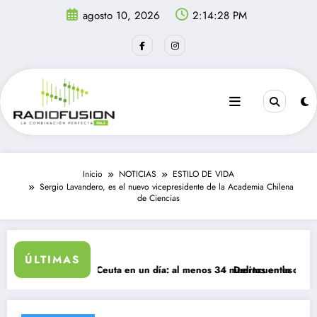
Saltar
agosto 10, 2026
2:14:28 PM
al
contenido
Inicio
NOTICIAS
ESTILO DE VIDA
Sergio Lavandero, es el nuevo vicepresidente de la Academia Chilena
de Ciencias
ÚLTIMAS
 ingresan a Ceuta en un día: al menos 34 muertos en la crisis.
Delincuentes matan a joven