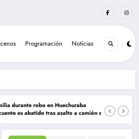
cenos
Programación
Noticias
obo en Huechuraba
La sanción que busca el
o tras asalto a camión de valores en Santiago