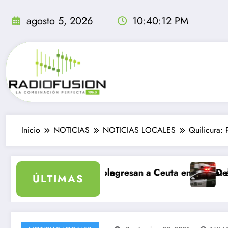
Saltar
al
agosto 5, 2026
10:40:13 PM
contenido
Inicio
NOTICIAS
NOTICIAS LOCALES
Quilicura:
inolvidable
grantes ingresan a Ceuta en un día: al menos 34 muert
Delincuentes matan
ÚLTIMAS