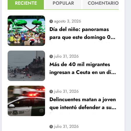
RECIENTE
POPULAR
COMENTARIO
agosto 3, 2026
Día del niño: panoramas
para que este domingo 09
de agosto, sea inolvidable
julio 31, 2026
Más de 40 mil migrantes
ingresan a Ceuta en un día:
al menos 34 muertos en la
crisis.
julio 31, 2026
Delincuentes matan a joven
que intentó defender a su
familia durante robo en
Huechuraba
julio 31, 2026