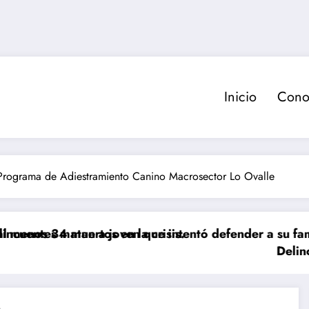
Inicio
Cono
 Programa de Adiestramiento Canino Macrosector Lo Ovalle
os en la crisis.
 a joven que intentó defender a su familia durante r
Delincuente es abatid