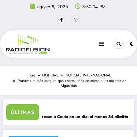
Saltar
agosto 8, 2026
3:30:14 PM
al
contenido
Inicio
NOTICIAS
NOTICIAS INTERNACIONAL
Portavoz talibán asegura que «permitirán» educarse a las mujeres de
Afganistán
ÚLTIMAS
 migrantes ingresan a Ceuta en un día: al menos 34 muertos en la crisi
Delincuentes mat