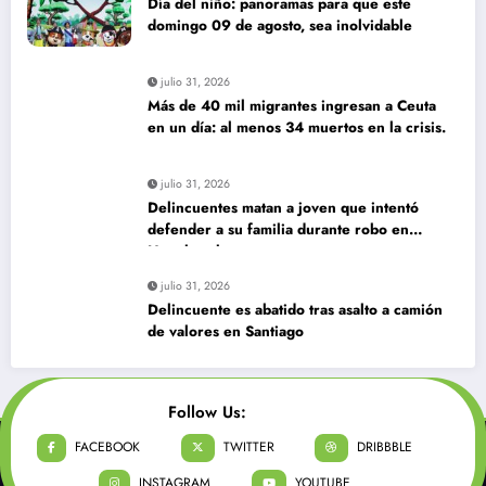
Día del niño: panoramas para que este
domingo 09 de agosto, sea inolvidable
julio 31, 2026
Más de 40 mil migrantes ingresan a Ceuta
en un día: al menos 34 muertos en la crisis.
julio 31, 2026
Delincuentes matan a joven que intentó
defender a su familia durante robo en
Huechuraba
julio 31, 2026
Delincuente es abatido tras asalto a camión
de valores en Santiago
Follow Us:
FACEBOOK
TWITTER
DRIBBBLE
INSTAGRAM
YOUTUBE