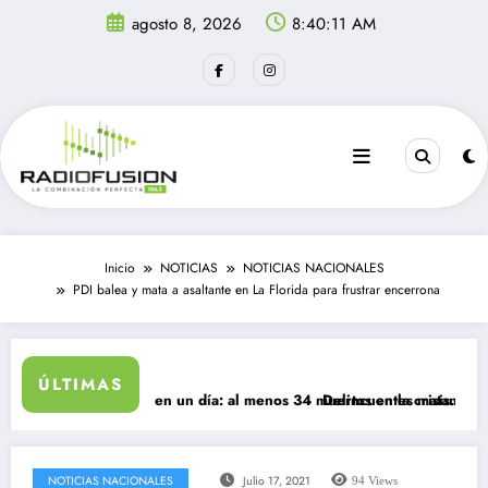
Saltar
agosto 8, 2026
8:40:12 AM
al
contenido
Inicio
NOTICIAS
NOTICIAS NACIONALES
PDI balea y mata a asaltante en La Florida para frustrar encerrona
ÚLTIMAS
gresan a Ceuta en un día: al menos 34 muertos en la crisis.
Delincuentes matan a joven qu
NOTICIAS NACIONALES
Julio 17, 2021
94
Views