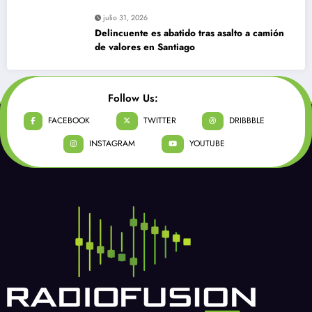
julio 31, 2026
Delincuente es abatido tras asalto a camión
de valores en Santiago
Follow Us:
FACEBOOK
TWITTER
DRIBBBLE
INSTAGRAM
YOUTUBE