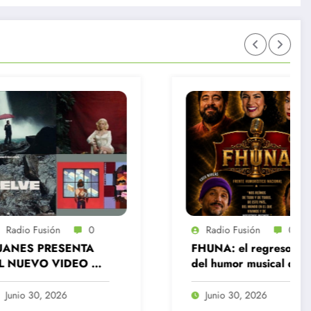
0
Radio Fusión
0
NTA
FHUNA: el regreso
EO DE
del humor musical que
O A
vuelve a reírse del
Chile actual
Junio 30, 2026