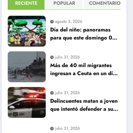
RECIENTE
POPULAR
COMENTARIO
agosto 3, 2026
Día del niño: panoramas
para que este domingo 09
de agosto, sea inolvidable
julio 31, 2026
Más de 40 mil migrantes
ingresan a Ceuta en un día:
al menos 34 muertos en la
crisis.
julio 31, 2026
Delincuentes matan a joven
que intentó defender a su
familia durante robo en
Huechuraba
julio 31, 2026