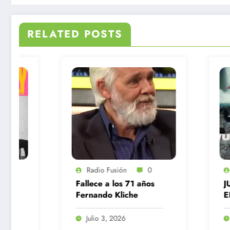
RELATED POSTS
Radio Fusión
0
Radio Fusión
Fallece a los 71 años
JUANES PRESE
Fernando Kliche
EL NUEVO VID
“VUELVE” JUNT
MON LAFERTE
Julio 3, 2026
Junio 30, 2026