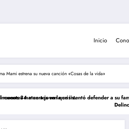
Inicio
Cono
ma Mami estrena su nueva canción «Cosas de la vida»
tos en la crisis.
n a joven que intentó defender a su familia durante 
Delincuente es abati