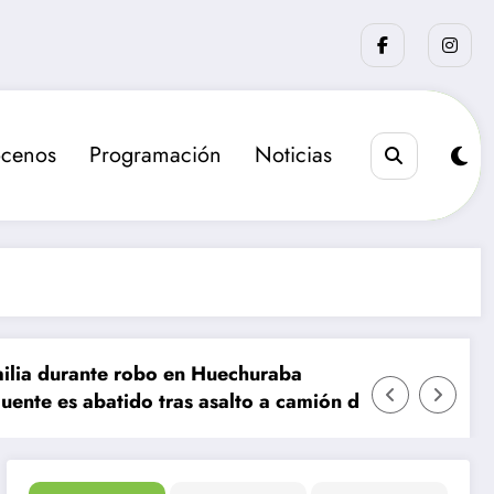
cenos
Programación
Noticias
robo en Huechuraba
do tras asalto a camión de valores en Santiago
La sanción que busca e