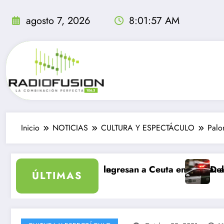
Saltar
al
agosto 7, 2026
8:01:58 AM
contenido
Inicio
NOTICIAS
CULTURA Y ESPECTÁCULO
Palo
 inolvidable
igrantes ingresan a Ceuta en un día: al menos 34 muer
Delincuentes mata
ÚLTIMAS