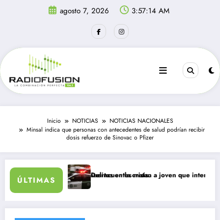
Saltar
agosto 7, 2026
3:57:15 AM
al
contenido
Inicio
NOTICIAS
NOTICIAS NACIONALES
Minsal indica que personas con antecedentes de salud podrían recibir
dosis refuerzo de Sinovac o Pfizer
n día: al menos 34 muertos en la crisis.
Delincuentes matan a joven que intentó defender
ÚLTIMAS