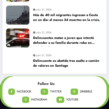
julio 31, 2026
Más de 40 mil migrantes ingresan a Ceuta
en un día: al menos 34 muertos en la crisis.
julio 31, 2026
Delincuentes matan a joven que intentó
defender a su familia durante robo en
Huechuraba
julio 31, 2026
Delincuente es abatido tras asalto a camión
de valores en Santiago
Follow Us:
FACEBOOK
TWITTER
DRIBBBLE
INSTAGRAM
YOUTUBE