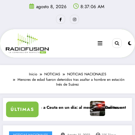
Saltar
agosto 8, 2026
8:37:06 AM
al
contenido
Inicio
NOTICIAS
NOTICIAS NACIONALES
Menores de edad fueron detenidos tras asaltar a hombre en estación
Inés de Suárez
antes ingresan a Ceuta en un día: al menos 34 muertos en la crisis.
Delincuentes matan a 
ÚLTIMAS
NOTICIAS NACIONALES
Agosto 31, 2022
106
Views