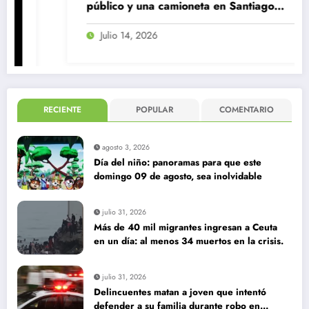
público y una camioneta en Santiago
Centro
Julio 14, 2026
RECIENTE
POPULAR
COMENTARIO
agosto 3, 2026
Día del niño: panoramas para que este
domingo 09 de agosto, sea inolvidable
julio 31, 2026
Más de 40 mil migrantes ingresan a Ceuta
en un día: al menos 34 muertos en la crisis.
julio 31, 2026
Delincuentes matan a joven que intentó
defender a su familia durante robo en