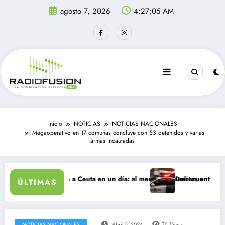
Saltar
agosto 7, 2026
4:27:05 AM
al
contenido
Inicio
NOTICIAS
NOTICIAS NACIONALES
Megaoperativo en 17 comunas concluye con 53 detenidos y varias
armas incautadas
antes ingresan a Ceuta en un día: al menos 34 muertos en la crisis.
Delincuentes matan a 
ÚLTIMAS
NOTICIAS NACIONALES
Abril 5, 2024
76
Views