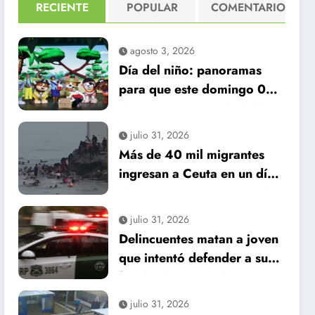
RECIENTE
POPULAR
COMENTARIO
agosto 3, 2026
Día del niño: panoramas
para que este domingo 09
de agosto, sea inolvidable
W4lMjBjb21lbnRhcmlvJTJDJTIwc3VnZXJlbmNpYSUyMG8lM
julio 31, 2026
Más de 40 mil migrantes
ingresan a Ceuta en un día:
al menos 34 muertos en la
crisis.
SIsIm1peGVkQ29sb3JzIjpbXSwiZGVncmVlIjoiLTYwIiwiY
julio 31, 2026
Delincuentes matan a joven
que intentó defender a su
ODdlOCIsIm1peGVkQ29sb3JzIjpbXSwiY3NzIjoiYmFja2dyb
familia durante robo en
Huechuraba
julio 31, 2026