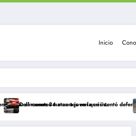
Inicio
Cono
día: al menos 34 muertos en la crisis.
Delincuentes matan a joven que intentó defender a