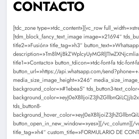
CONTACTO
[tdc_zone type=»tdc_content»][vc_row full_width=»str
[tdm_block_fancy_text_image image=»21694″ tds_butt
title2=»Fusión» title_tag=»h3″ button_text=»Whatsap
description=»Tm8lMjBkZWplcyUyMGRlJTIwZXNjcm
title1=»Contacto» button_tdicon=»tdc-font-fa tdc-font-
button_url=»https://api.whatsapp.com/send?phone
media_size_image_height=»246″ media_size_image_
background_color=»#1ebea5″ tds_button3-text_color=»
background_color=»eyJ0eXBlIjoiZ3JhZGllbnQiL
tds_button8-
background_hover_color=»eyJ0eXBlIjoiZ3JhZGl
button_open_in_new_window=»yes»][/vc_column][/vc_
title_tag=»h4″ custom_title=»FORMULARIO DE CONT