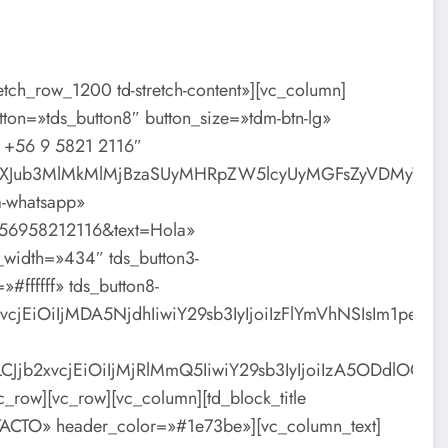
etch_row_1200 td-stretch-content»][vc_column]
on=»tds_button8″ button_size=»tdm-btn-lg»
p +56 9 5821 2116″
liaXJub3MlMkMlMjBzaSUyMHRpZW5lcyUyMGFsZyVDMyVCQ
fa-whatsapp»
=+56958212116&text=Hola»
width=»434″ tds_button3-
#ffffff» tds_button8-
CJjb2xvcjEiOiIjMDA5NjdhIiwiY29sb3IyIjoiIzFlYmVhN
lbnQiLCJjb2xvcjEiOiIjMjRlMmQ5IiwiY29sb3IyIjoiIzA5
row][vc_row][vc_column][td_block_title
ACTO» header_color=»#1e73be»][vc_column_text]