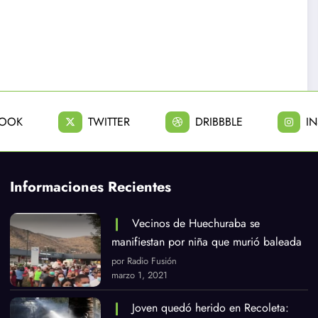
BOOK
TWITTER
DRIBBBLE
I
Informaciones Recientes
Vecinos de Huechuraba se
manifiestan por niña que murió baleada
por Radio Fusión
marzo 1, 2021
Joven quedó herido en Recoleta: