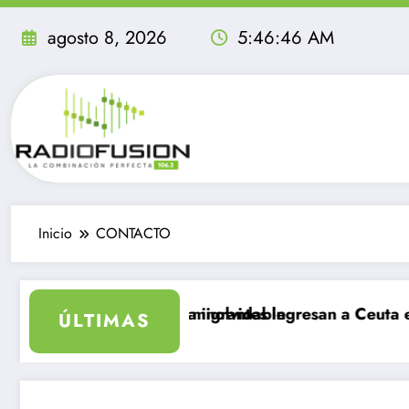
Saltar
al
agosto 8, 2026
5:46:46 AM
contenido
Inicio
CONTACTO
go 09 de agosto, sea inolvidable
Más de 40 mil migrantes ingresan a Ceuta en un 
ÚLTIMAS