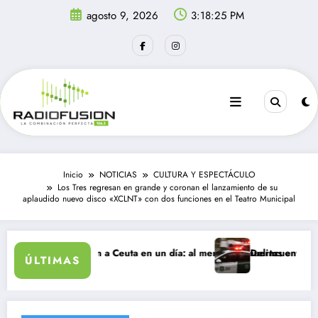
Saltar
agosto 9, 2026
3:18:25 PM
al
contenido
Inicio
NOTICIAS
CULTURA Y ESPECTÁCULO
Los Tres regresan en grande y coronan el lanzamiento de su
aplaudido nuevo disco «XCLNT» con dos funciones en el Teatro Municipal
antes ingresan a Ceuta en un día: al menos 34 muertos en la crisis.
Delincuentes matan a 
ÚLTIMAS