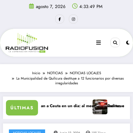
Saltar
agosto 7, 2026
4:33:49 PM
al
contenido
Inicio
NOTICIAS
NOTICIAS LOCALES
La Municipalidad de Quilicura destituye a 12 funcionarios por diversas
irregularidades
rantes ingresan a Ceuta en un día: al menos 34 muertos en la crisis.
Delincuentes matan a
ÚLTIMAS
NOTICIAS LOCALES
Junio 12, 2026
198
Views