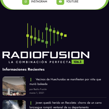
INSTAGRAM
YOUTUBE
Informaciones Recientes
Vecinos de Huechuraba se manifiestan por niña que
murió baleada
por Radio Fusión
marzo 1, 2021
Joven quedó herido en Recoleta: chorro de un carro
lanzaagua rompió ventanal de su departamento