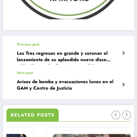
Previous post
Los Tres regresan en grande y coronan el
lanzamiento de su aplaudido nuevo disco
«XCLNT» con dos funciones en el Teatro
Municipal
Next post
Avisos de bomba y evacuaciones lunes en el
GAM y Centro de Justicia
RELATED POSTS