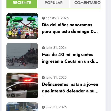
RECIENTE
POPULAR
COMENTARIO
agosto 3, 2026
Día del niño: panoramas
para que este domingo 09
de agosto, sea inolvidable
julio 31, 2026
Más de 40 mil migrantes
ingresan a Ceuta en un día:
al menos 34 muertos en la
crisis.
julio 31, 2026
Delincuentes matan a joven
que intentó defender a su
familia durante robo en
Huechuraba
julio 31, 2026