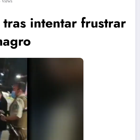
5
Views
ras intentar frustrar
magro