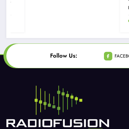
Tragedia en San
Bernardo: Tras
encerrona niño de 12
años muere al quedar
Junio 23, 2026
atrapado con el
cinturón de seguridad
Follow Us:
FACE