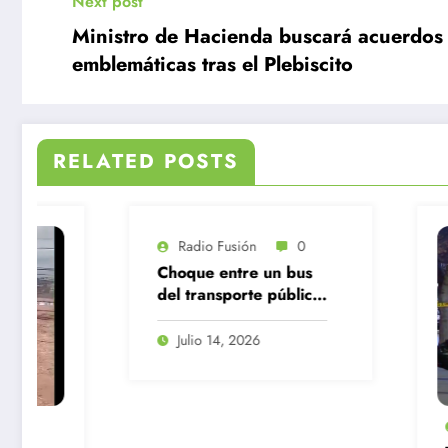
Next post
Ministro de Hacienda buscará acuerdos 
emblemáticas tras el Plebiscito
RELATED POSTS
Radio Fusión
0
oque entre un bus
l transporte público
una camioneta en
ntiago Centro
Julio 14, 2026
Radio Fusión
0