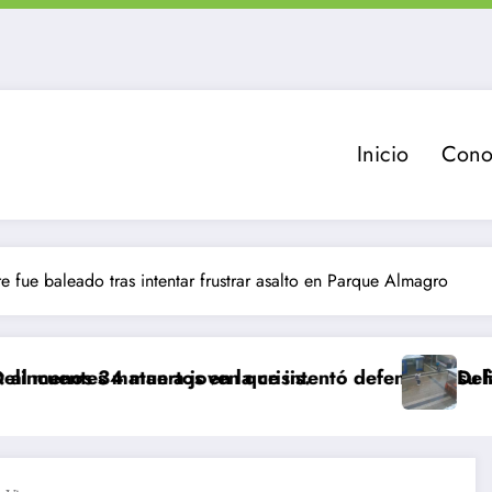
Inicio
Cono
 fue baleado tras intentar frustrar asalto en Parque Almagro
tos en la crisis.
n a joven que intentó defender a su familia durante 
Delincuente es abati