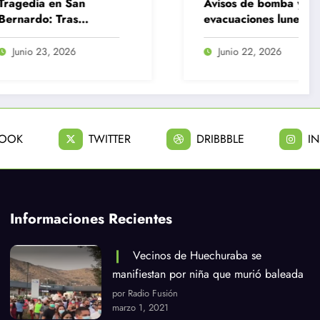
Avisos de bomba y
Delinc
evacuaciones lunes en
tras a
el GAM y Centro de
de val
Justicia
Junio 22, 2026
Julio
BOOK
TWITTER
DRIBBBLE
I
Informaciones Recientes
Vecinos de Huechuraba se
manifiestan por niña que murió baleada
por Radio Fusión
marzo 1, 2021