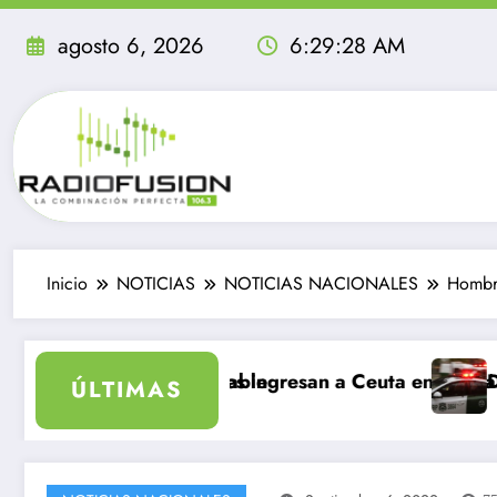
Saltar
al
agosto 6, 2026
6:29:29 AM
contenido
Inicio
NOTICIAS
NOTICIAS NACIONALES
Hombre
 inolvidable
migrantes ingresan a Ceuta en un día: al menos 34 muer
Delincuentes mata
ÚLTIMAS