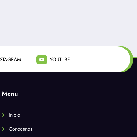
uente es abatido
La sanción que busca
salto a camión
el Gobierno para los
ores en Santiago
rescatados en el Cajón
del Maipo, es de $100
 31, 2026
Julio 23, 2026
millones de pesos
NSTAGRAM
YOUTUBE
Menu
Inicio
Conocenos