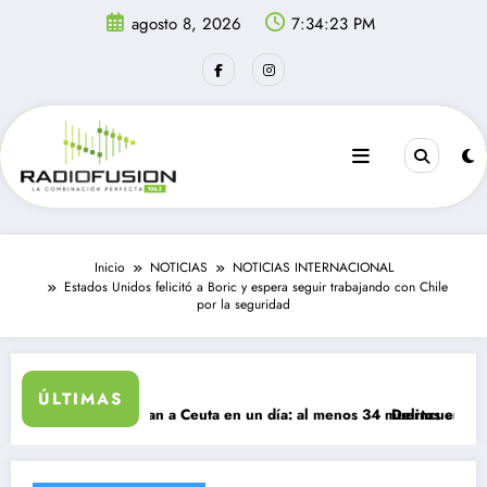
Saltar
agosto 8, 2026
7:34:23 PM
al
contenido
Inicio
NOTICIAS
NOTICIAS INTERNACIONAL
Estados Unidos felicitó a Boric y espera seguir trabajando con Chile
por la seguridad
ÚLTIMAS
grantes ingresan a Ceuta en un día: al menos 34 muertos en la crisis.
Delincuentes matan 