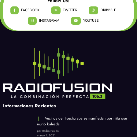
Follow Us:
FACEBOOK
TWITTER
DRIBBBLE
INSTAGRAM
YOUTUBE
Informaciones Recientes
Vecinos de Huechuraba se manifiestan por niña que
murió baleada
por Radio Fusión
marzo 1, 2021