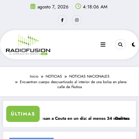
Saltar
agosto 7, 2026
4:18:06 AM
al
contenido
Inicio
NOTICIAS
NOTICIAS NACIONALES
Encuentran cuerpo descuartizado al interior de una bolsa en plena
calle de Ñuñoa
ÚLTIMAS
migrantes ingresan a Ceuta en un día: al menos 34 muertos en la crisi
Delincuentes mata