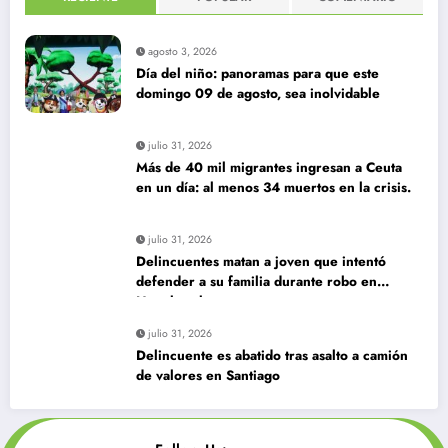
agosto 3, 2026
Día del niño: panoramas para que este
domingo 09 de agosto, sea inolvidable
julio 31, 2026
Más de 40 mil migrantes ingresan a Ceuta
en un día: al menos 34 muertos en la crisis.
julio 31, 2026
Delincuentes matan a joven que intentó
defender a su familia durante robo en
Huechuraba
julio 31, 2026
Delincuente es abatido tras asalto a camión
de valores en Santiago