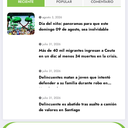
RECIENTE
POPULAR
COMENTARIO
agosto 3, 2026
Día del niño: panoramas para que este
domingo 09 de agosto, sea inolvidable
julio 31, 2026
Más de 40 mil migrantes ingresan a Ceuta
en un día: al menos 34 muertos en la crisis.
julio 31, 2026
Delincuentes matan a joven que intentó
defender a su familia durante robo en
Huechuraba
julio 31, 2026
Delincuente es abatido tras asalto a camión
de valores en Santiago