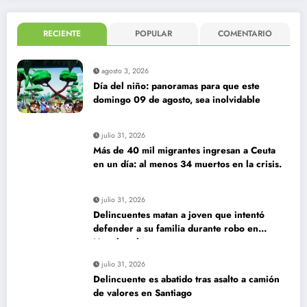
RECIENTE
POPULAR
COMENTARIO
agosto 3, 2026
Día del niño: panoramas para que este
domingo 09 de agosto, sea inolvidable
julio 31, 2026
Más de 40 mil migrantes ingresan a Ceuta
en un día: al menos 34 muertos en la crisis.
julio 31, 2026
Delincuentes matan a joven que intentó
defender a su familia durante robo en
Huechuraba
julio 31, 2026
Delincuente es abatido tras asalto a camión
de valores en Santiago