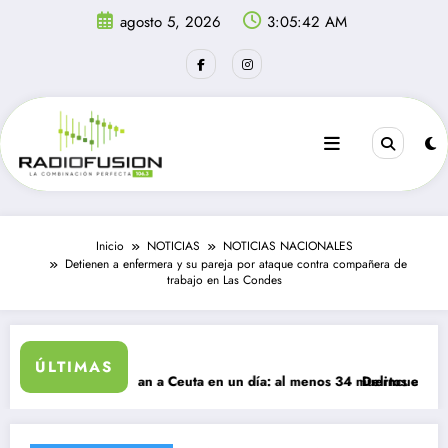
Saltar
agosto 5, 2026
3:05:42 AM
al
contenido
Inicio
NOTICIAS
NOTICIAS NACIONALES
Detienen a enfermera y su pareja por ataque contra compañera de
trabajo en Las Condes
ÚLTIMAS
rantes ingresan a Ceuta en un día: al menos 34 muertos en la crisis.
Delincuentes matan a