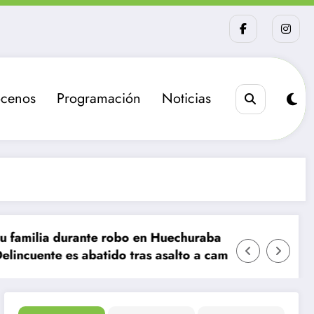
cenos
Programación
Noticias
te robo en Huechuraba
La sanción que busc
atido tras asalto a camión de valores en Santiago