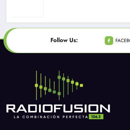
años muere a
Junio 23, 202
atrapado con 
cinturón de s
Follow Us:
FACE