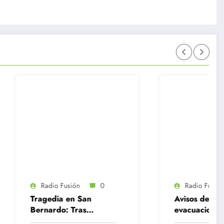
0
Radio Fusión
0
San
Avisos de bomba y
as
evacuaciones lunes en
ño de 12
el GAM y Centro de