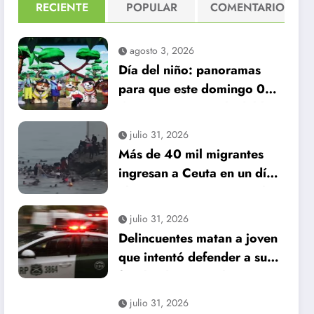
RECIENTE
POPULAR
COMENTARIO
agosto 3, 2026
Día del niño: panoramas
para que este domingo 09
de agosto, sea inolvidable
julio 31, 2026
Más de 40 mil migrantes
ingresan a Ceuta en un día:
al menos 34 muertos en la
crisis.
julio 31, 2026
Delincuentes matan a joven
que intentó defender a su
familia durante robo en
Huechuraba
julio 31, 2026