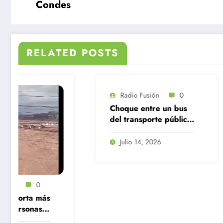
Condes
RELATED POSTS
Radio Fusión
0
Choque entre un bus
del transporte público
y una camioneta en
Santiago Centro
Julio 14, 2026
Radio Fusión
Tragedia en 
Bernardo: Tr
encerrona ni