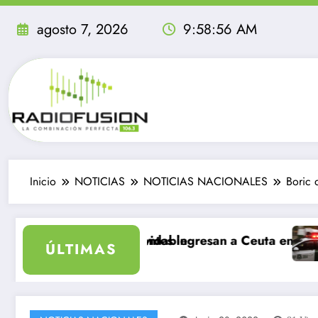
Saltar
al
agosto 7, 2026
9:58:58 AM
contenido
Inicio
NOTICIAS
NOTICIAS NACIONALES
Boric 
sea inolvidable
l migrantes ingresan a Ceuta en un día: al menos 34 m
Delincuentes m
ÚLTIMAS