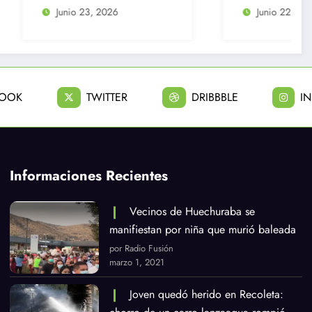
l quedar
Justicia
6
Junio 22, 2026
el
eguridad
BOOK
TWITTER
DRIBBBLE
I
Informaciones Recientes
Vecinos de Huechuraba se
manifiestan por niña que murió baleada
por Radio Fusión
marzo 1, 2021
Joven quedó herido en Recoleta: