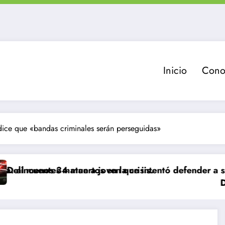
Inicio
Cono
dice que «bandas criminales serán perseguidas»
uertos en la crisis.
atan a joven que intentó defender a su familia duran
Delincuente es ab