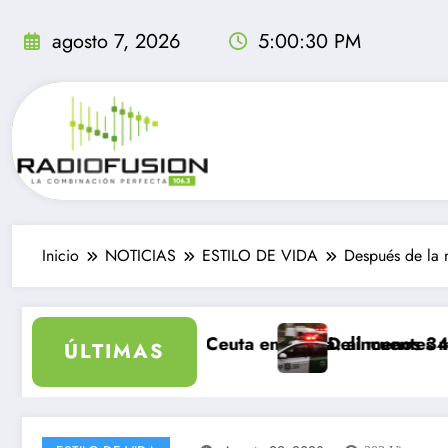
Saltar
al
agosto 7, 2026
5:00:32 PM
contenido
Inicio
NOTICIAS
ESTILO DE VIDA
Después de la 
esan a Ceuta en un día: al menos 34 muertos en la cri
Delincuentes matan a joven que
ÚLTIMAS