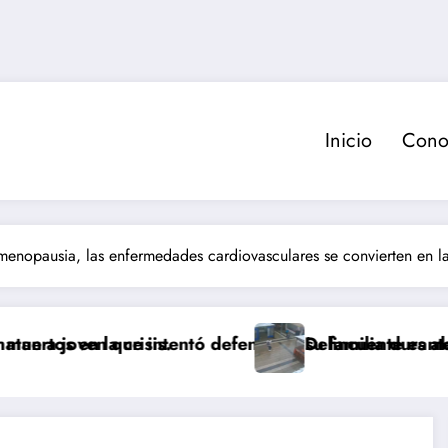
Inicio
Cono
menopausia, las enfermedades cardiovasculares se convierten en la
sis.
 intentó defender a su familia durante robo en Huech
Delincuente es abatido tras asalto