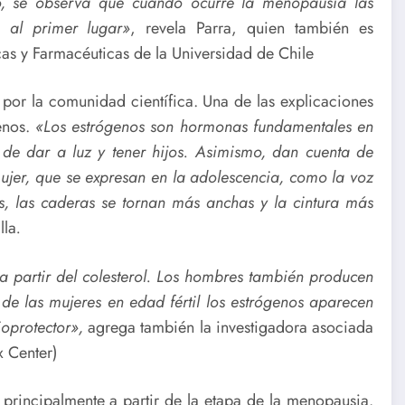
, se observa que cuando ocurre la menopausia las
 al primer lugar»
, revela Parra, quien también es
as y Farmacéuticas de la Universidad de Chile
or la comunidad científica. Una de las explicaciones
genos.
«Los estrógenos son hormonas fundamentales en
 de dar a luz y tener hijos. Asimismo, dan cuenta de
mujer, que se expresan en la adolescencia, como la voz
, las caderas se tornan más anchas y la cintura más
lla
.
 partir del colesterol. Los hombres también producen
de las mujeres en edad fértil los estrógenos aparecen
oprotector»,
agrega también la investigadora asociada
x Center)
principalmente a partir de la etapa de la menopausia.