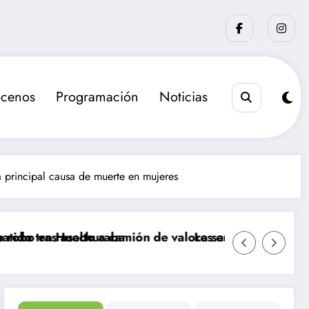
cenos
Programación
Noticias
 principal causa de muerte en mujeres
uraba
 a camión de valores en Santiago
La sanción que busca el Gobierno par