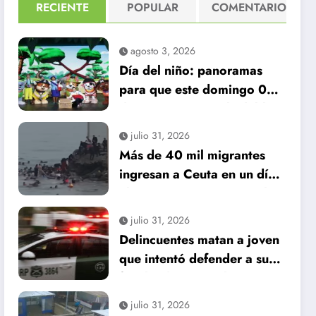
RECIENTE
POPULAR
COMENTARIO
agosto 3, 2026
Día del niño: panoramas
para que este domingo 09
de agosto, sea inolvidable
julio 31, 2026
Más de 40 mil migrantes
ingresan a Ceuta en un día:
al menos 34 muertos en la
crisis.
julio 31, 2026
Delincuentes matan a joven
que intentó defender a su
familia durante robo en
Huechuraba
julio 31, 2026