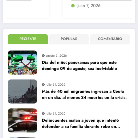
Julio 7, 2026
RECIENTE
POPULAR
COMENTARIO
agosto 3, 2026
Día del niño: panoramas para que este
domingo 09 de agosto, sea inolvidable
julio 31, 2026
Más de 40 mil migrantes ingresan a Ceuta
en un día: al menos 34 muertos en la crisis.
julio 31, 2026
Delincuentes matan a joven que intentó
defender a su familia durante robo en
Huechuraba