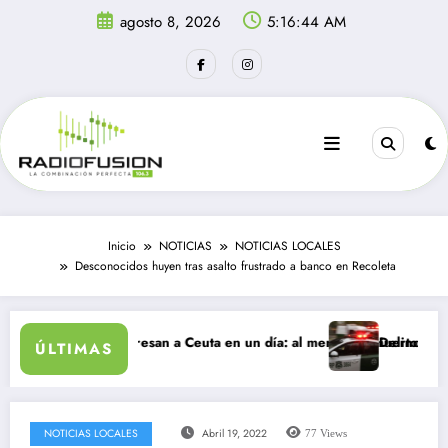
Saltar
agosto 8, 2026
5:16:44 AM
al
contenido
Inicio
NOTICIAS
NOTICIAS LOCALES
Desconocidos huyen tras asalto frustrado a banco en Recoleta
migrantes ingresan a Ceuta en un día: al menos 34 muertos en la crisi
Delincuentes mata
ÚLTIMAS
NOTICIAS LOCALES
Abril 19, 2022
77
Views