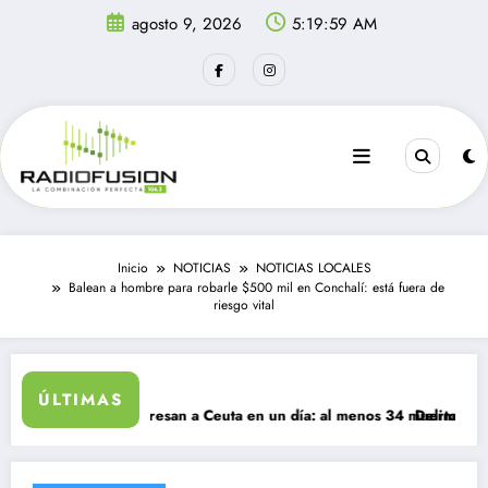
Saltar
agosto 9, 2026
5:19:59 AM
al
contenido
Inicio
NOTICIAS
NOTICIAS LOCALES
Balean a hombre para robarle $500 mil en Conchalí: está fuera de
riesgo vital
ÚLTIMAS
l migrantes ingresan a Ceuta en un día: al menos 34 muertos en la cri
Delincuentes ma