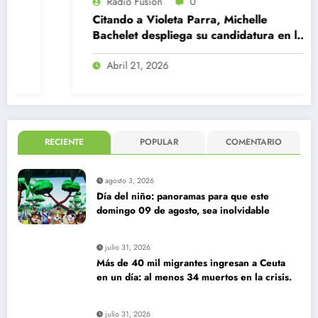
Radio Fusión
0
Citando a Violeta Parra, Michelle
Bachelet despliega su candidatura en la
ONU
Abril 21, 2026
RECIENTE
POPULAR
COMENTARIO
agosto 3, 2026
Día del niño: panoramas para que este
domingo 09 de agosto, sea inolvidable
julio 31, 2026
Más de 40 mil migrantes ingresan a Ceuta
en un día: al menos 34 muertos en la crisis.
julio 31, 2026