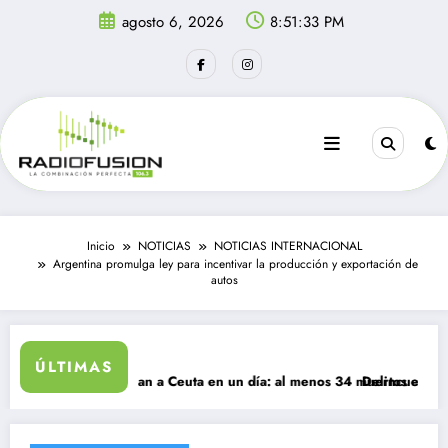
Saltar
agosto 6, 2026
8:51:33 PM
al
contenido
Inicio
NOTICIAS
NOTICIAS INTERNACIONAL
Argentina promulga ley para incentivar la producción y exportación de
autos
ÚLTIMAS
grantes ingresan a Ceuta en un día: al menos 34 muertos en la crisis.
Delincuentes matan 