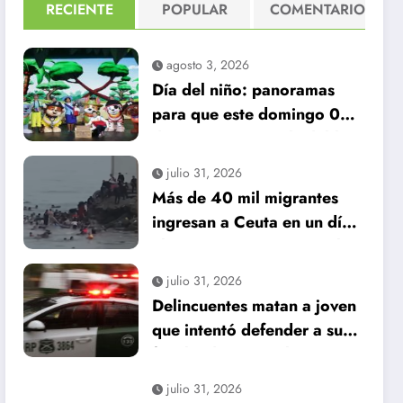
RECIENTE
POPULAR
COMENTARIO
agosto 3, 2026
Día del niño: panoramas
para que este domingo 09
de agosto, sea inolvidable
julio 31, 2026
Más de 40 mil migrantes
ingresan a Ceuta en un día:
al menos 34 muertos en la
crisis.
julio 31, 2026
Delincuentes matan a joven
que intentó defender a su
familia durante robo en
Huechuraba
julio 31, 2026