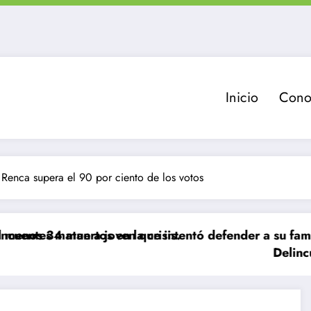
Inicio
Cono
Renca supera el 90 por ciento de los votos
 en la crisis.
 joven que intentó defender a su familia durante rob
Delincuente es abatido 