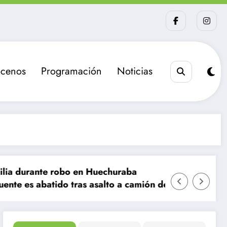
cenos
Programación
Noticias
o en Huechuraba
tras asalto a camión de valores en Santiago
La sanción que busca el G