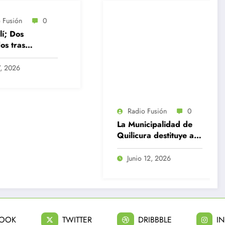
Radio Fusión
0
Radio Fusión
0
La Municipalidad de
Delincuentes matan a
Quilicura destituye a
joven que intentó
12 funcionarios por
defender a su familia
diversas
durante robo en
Junio 12, 2026
Julio 31, 2026
irregularidades
Huechuraba
BOOK
TWITTER
DRIBBBLE
I