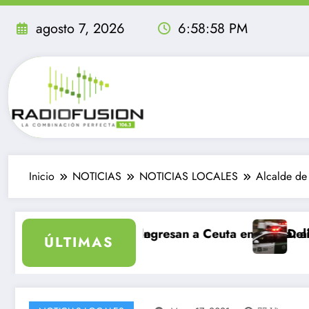
Saltar
al
agosto 7, 2026
6:58:59 PM
contenido
Inicio
NOTICIAS
NOTICIAS LOCALES
Alcalde de 
olvidable
antes ingresan a Ceuta en un día: al menos 34 muertos
Delincuentes matan a
ÚLTIMAS