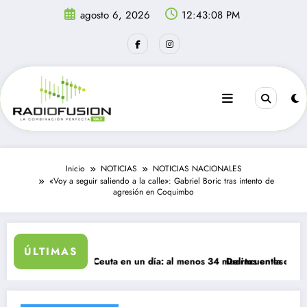
Saltar
agosto 6, 2026
12:43:08 PM
al
contenido
Inicio
NOTICIAS
NOTICIAS NACIONALES
«Voy a seguir saliendo a la calle»: Gabriel Boric tras intento de
agresión en Coquimbo
ÚLTIMAS
s ingresan a Ceuta en un día: al menos 34 muertos en la crisis.
Delincuentes matan a jove