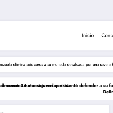
Inicio
Cono
ezuela elimina seis ceros a su moneda devaluada por una severa h
os en la crisis.
 a joven que intentó defender a su familia durante r
Delincuente es abatid