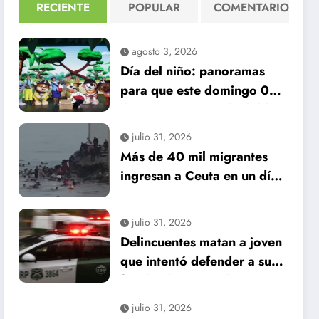
RECIENTE
POPULAR
COMENTARIO
agosto 3, 2026
Día del niño: panoramas
para que este domingo 09
de agosto, sea inolvidable
julio 31, 2026
Más de 40 mil migrantes
ingresan a Ceuta en un día:
al menos 34 muertos en la
crisis.
julio 31, 2026
Delincuentes matan a joven
que intentó defender a su
familia durante robo en
Huechuraba
julio 31, 2026