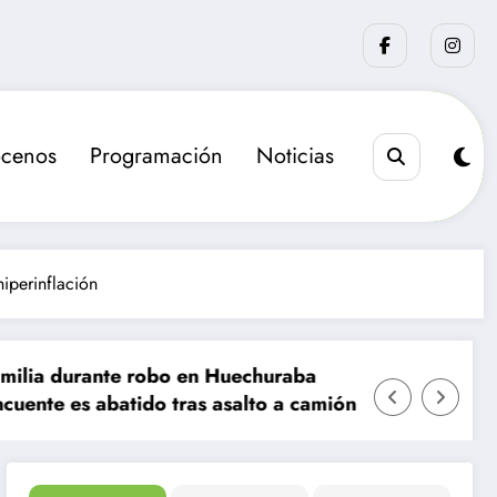
cenos
Programación
Noticias
iperinflación
obo en Huechuraba
La sanción que busca el 
o tras asalto a camión de valores en Santiago