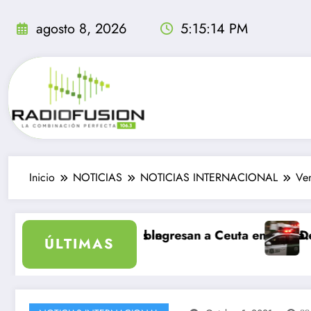
Saltar
al
agosto 8, 2026
5:15:15 PM
contenido
Inicio
NOTICIAS
NOTICIAS INTERNACIONAL
Ven
inolvidable
grantes ingresan a Ceuta en un día: al menos 34 muert
Delincuentes matan
ÚLTIMAS