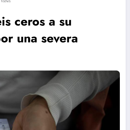
8
Views
is ceros a su
or una severa