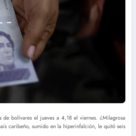
s de bolívares el jueves a 4,18 el viernes. ¿Milagrosa
 caribeño, sumido en la hiperinfalción, le quitó seis