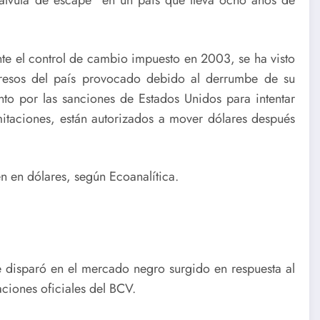
álvula de escape” en un país que lleva ocho años de
te el control de cambio impuesto en 2003, se ha visto
ngresos del país provocado debido al derrumbe de su
ento por las sanciones de Estados Unidos para intentar
mitaciones, están autorizados a mover dólares después
n en dólares, según Ecoanalítica.
se disparó en el mercado negro surgido en respuesta al
aciones oficiales del BCV.