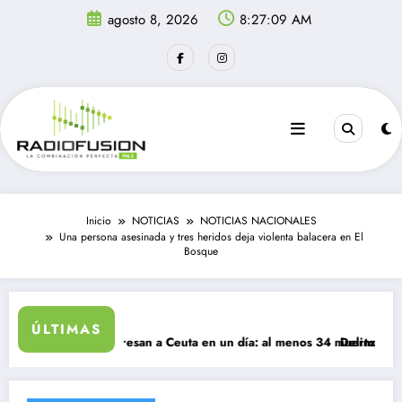
Saltar
agosto 8, 2026
8:27:09 AM
al
contenido
Inicio
NOTICIAS
NOTICIAS NACIONALES
Una persona asesinada y tres heridos deja violenta balacera en El
Bosque
ÚLTIMAS
 migrantes ingresan a Ceuta en un día: al menos 34 muertos en la crisi
Delincuentes mat