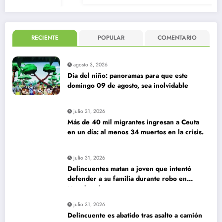
RECIENTE
POPULAR
COMENTARIO
agosto 3, 2026
Día del niño: panoramas para que este
domingo 09 de agosto, sea inolvidable
julio 31, 2026
Más de 40 mil migrantes ingresan a Ceuta
en un día: al menos 34 muertos en la crisis.
julio 31, 2026
Delincuentes matan a joven que intentó
defender a su familia durante robo en
Huechuraba
julio 31, 2026
Delincuente es abatido tras asalto a camión