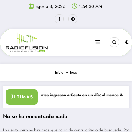
Saltar
agosto 8, 2026
1:54:30 AM
al
contenido
Inicio
food
nolvidable
Más de 40 mil migrantes ingresan a Ceuta en un día: al menos 34 muerto
Deli
ÚLTIMAS
No se ha encontrado nada
Lo siento, pero no hay nada que coincida con tu criterio de búsqueda. Por