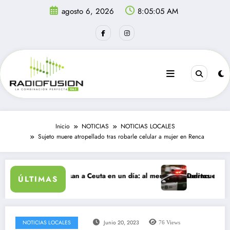
Saltar
agosto 6, 2026
8:05:05 AM
al
contenido
Inicio
NOTICIAS
NOTICIAS LOCALES
Sujeto muere atropellado tras robarle celular a mujer en Renca
grantes ingresan a Ceuta en un día: al menos 34 muertos en la crisis.
Delincuentes matan 
ÚLTIMAS
NOTICIAS LOCALES
Junio 20, 2023
76
Views