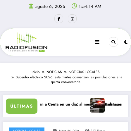
Saltar
agosto 6, 2026
1:54:14 AM
al
contenido
Inicio
NOTICIAS
NOTICIAS LOCALES
Subsidio eléctrico 2026: este martes comienzan las postulaciones a la
quinta convocatoria
antes ingresan a Ceuta en un día: al menos 34 muertos en la crisis.
Delincuentes matan a 
ÚLTIMAS
NOTICIAS LOCALES
Mayo 26, 2026
213
Views