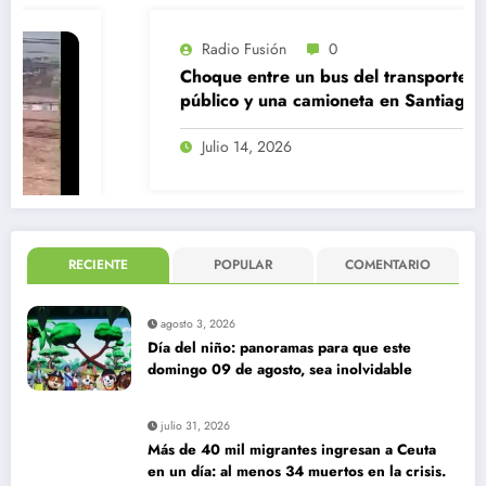
Radio Fusión
0
Choque entre un bus del transporte
público y una camioneta en Santiago
Centro
Julio 14, 2026
RECIENTE
POPULAR
COMENTARIO
agosto 3, 2026
Día del niño: panoramas para que este
domingo 09 de agosto, sea inolvidable
julio 31, 2026
Más de 40 mil migrantes ingresan a Ceuta
en un día: al menos 34 muertos en la crisis.