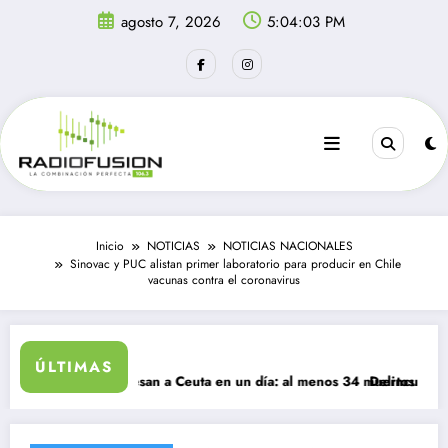
Saltar
agosto 7, 2026
5:04:03 PM
al
contenido
Inicio
NOTICIAS
NOTICIAS NACIONALES
Sinovac y PUC alistan primer laboratorio para producir en Chile
vacunas contra el coronavirus
ÚLTIMAS
igrantes ingresan a Ceuta en un día: al menos 34 muertos en la crisis.
Delincuentes matan