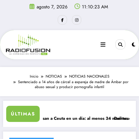
Saltar
agosto 7, 2026
11:10:23 AM
al
contenido
Inicio
NOTICIAS
NOTICIAS NACIONALES
Sentenciado a 14 años de cárcel a expareja de madre de Ámbar por
abuso sexual y producir pornografía infantil
ÚLTIMAS
migrantes ingresan a Ceuta en un día: al menos 34 muertos en la crisis
Delincuentes matan