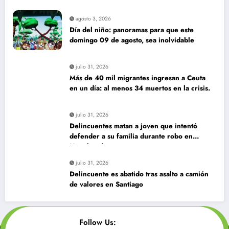
agosto 3, 2026
Día del niño: panoramas para que este
domingo 09 de agosto, sea inolvidable
julio 31, 2026
Más de 40 mil migrantes ingresan a Ceuta
en un día: al menos 34 muertos en la crisis.
julio 31, 2026
Delincuentes matan a joven que intentó
defender a su familia durante robo en
Huechuraba
julio 31, 2026
Delincuente es abatido tras asalto a camión
de valores en Santiago
Follow Us: