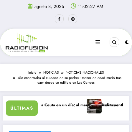
Saltar
agosto 8, 2026
11:02:27 AM
al
contenido
Inicio
NOTICIAS
NOTICIAS NACIONALES
«Se encontraba al cuidado de su padre»: menor de edad murió tras
caer desde un edificio en Las Condes
antes ingresan a Ceuta en un día: al menos 34 muertos en la crisis.
Delincuentes matan a 
ÚLTIMAS