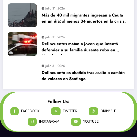
julio 31, 2026
Más de 40 mil migrantes ingresan a Ceuta
en un día: al menos 34 muertos en la crisis.
julio 31, 2026
Delincuentes matan a joven que intentó
defender a su familia durante robo en
Huechuraba
julio 31, 2026
Delincuente es abatido tras asalto a camión
de valores en Santiago
Follow Us:
FACEBOOK
TWITTER
DRIBBBLE
INSTAGRAM
YOUTUBE