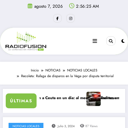
Saltar
agosto 7, 2026
2:56:25 AM
al
contenido
Inicio
NOTICIAS
NOTICIAS LOCALES
Recoleta: Rafaga de disparos en la Vega por disputa territorial
antes ingresan a Ceuta en un día: al menos 34 muertos en la crisis.
Delincuentes matan a 
ÚLTIMAS
NOTICIAS LOCALES
Julio 3, 2024
87
Views