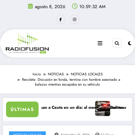
Saltar
agosto 8, 2026
10:59:32 AM
al
contenido
Inicio
NOTICIAS
NOTICIAS LOCALES
Recoleta: Discusión en fonda, termina con hombre asesinado a
balazos mientras escapaba en su vehículo
grantes ingresan a Ceuta en un día: al menos 34 muertos en la crisis.
Delincuentes matan 
ÚLTIMAS
NOTICIAS LOCALES
Septiembre 21, 2024
82
Views