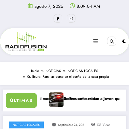
Saltar
agosto 7, 2026
8:09:04 AM
al
contenido
Inicio
NOTICIAS
NOTICIAS LOCALES
Quilicura: Familias cumplen el sueño de la casa propia
a en un día: al menos 34 muertos en la crisis.
Delincuentes matan a joven que intentó de
ÚLTIMAS
NOTICIAS LOCALES
Septiembre 24, 2021
133
Views