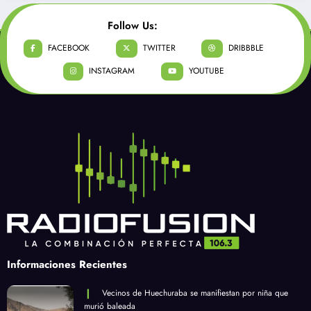
Informaciones Recientes
Vecinos de Huechuraba se manifiestan por niña que
murió baleada
por Radio Fusión
marzo 1, 2021
Joven quedó herido en Recoleta: chorro de un carro
lanzaagua rompió ventanal de su departamento
por Radio Fusión
marzo 2, 2021