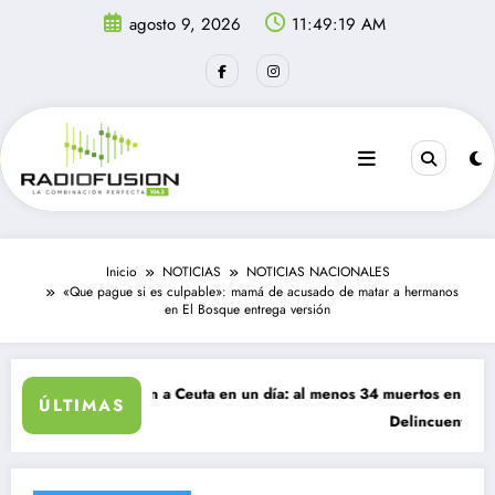
Saltar
agosto 9, 2026
11:49:19 AM
al
contenido
Inicio
NOTICIAS
NOTICIAS NACIONALES
«Que pague si es culpable»: mamá de acusado de matar a hermanos
en El Bosque entrega versión
grantes ingresan a Ceuta en un día: al menos 34 muertos en la crisis.
ÚLTIMAS
Delincuentes matan 